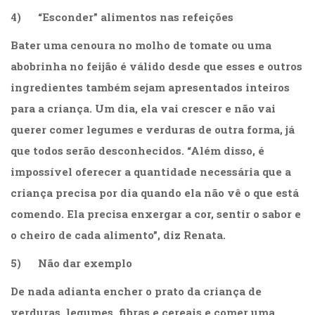
Televisão
4) “Esconder” alimentos nas refeições
(22)
Temas
Bater uma cenoura no molho de tomate ou uma
africanos
abobrinha no feijão é válido desde que esses e outros
(30)
Terapia
ingredientes também sejam apresentados inteiros
Ocupacional
para a criança. Um dia, ela vai crescer e não vai
(21)
querer comer legumes e verduras de outra forma, já
Treinamento
e
que todos serão desconhecidos. “Além disso, é
RH
impossível oferecer a quantidade necessária que a
(65)
criança precisa por dia quando ela não vê o que está
Turismo
(1)
comendo. Ela precisa enxergar a cor, sentir o sabor e
Vida
o cheiro de cada alimento”, diz Renata.
Prática
(32)
5) Não dar exemplo
De nada adianta encher o prato da criança de
verduras, legumes, fibras e cereais e comer uma