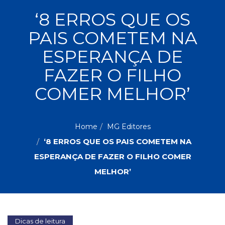
ASSUNTOS
‘8 ERROS QUE OS
Administração,
PAIS COMETEM NA
PROMOÇÕES
RH
(77)
ESPERANÇA DE
Astrologia
MAIS
FAZER O FILHO
(27)
Atualidades,
COMER MELHOR’
Política,
VENDIDOS
Direitos
Humanos
AUTORES
(133)
Home
MG Editores
Autoajuda
‘8 ERROS QUE OS PAIS COMETEM NA
(95)
PROFESSORES
ESPERANÇA DE FAZER O FILHO COMER
Biografias,
Depoimentos,
MELHOR’
Vivências
(104)
Ciências
Sociais
Dicas de leitura
(102)