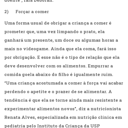
doente”, fala Deborah.
Literatura,
Ficção,
2) Forçar a comer
Ensaios
(69)
Uma forma usual de obrigar a criança a comer é
Obras
prometer que, uma vez limpando o prato, ela
de
referência
ganhará um presente, um doce ou algumas horas a
(48)
mais no videogame. Ainda que ela coma, fará isso
PNL
por obrigação. E esse não é o tipo de relação que ela
(Programação
Neurolingüística)
deve desenvolver com os alimentos. Empurrar a
(41)
comida goela abaixo do filho é igualmente ruim.
Psicodrama
“Uma criança acostumada a comer à força vai acabar
(200)
Psicologia,
perdendo o apetite e o prazer de se alimentar. A
Psicoterapia
tendência é que ela se torne ainda mais resistente a
(799)
Publicidade,
experimentar alimentos novos”, diz a nutricionista
Propaganda
Renata Alves, especializada em nutrição clínica em
e
pediatria pelo Instituto da Criança da USP
Marketing