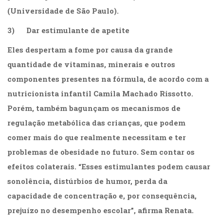
(33)
(Universidade de São Paulo).
Puericultura
3) Dar estimulante de apetite
(23)
Rádio
Eles despertam a fome por causa da grande
(8)
Relações
quantidade de vitaminas, minerais e outros
Públicas
componentes presentes na fórmula, de acordo com a
e
nutricionista infantil Camila Machado Rissotto.
Comunicação
Empresarial
Porém, também bagunçam os mecanismos de
(31)
regulação metabólica das crianças, que podem
Religião,
comer mais do que realmente necessitam e ter
Espiritualidade,
Filosofia
problemas de obesidade no futuro. Sem contar os
(63)
efeitos colaterais. “Esses estimulantes podem causar
Saúde
(132)
sonolência, distúrbios de humor, perda da
Sem
capacidade de concentração e, por consequência,
categoria
prejuízo no desempenho escolar”, afirma Renata.
(0)