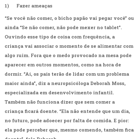
(31)
1) Fazer ameaças
Educação
(278)
“Se você não comer, o bicho papão vai pegar você” ou
Educação
ainda “Se não comer, não pode mexer no tablet”.
Especial
Ouvindo esse tipo de coisa com frequência, a
(39)
Fisioterapia
criança vai associar o momento de se alimentar com
(47)
algo ruim. Fora que o medo provocado na mesa pode
Fonoaudiologia
aparecer em outros momentos, como na hora de
(54)
Gestalt-
dormir. “Aí, os pais terão de lidar com um problema
terapia
maior ainda”, diz a neuropsicóloga Deborah Moss,
(93)
especializada em desenvolvimento infantil.
Jornalismo
(57)
Também não funciona dizer que sem comer a
LGBTQIA+
criança ficará doente. “Ela não entende que um dia,
(66)
Literatura
no futuro, pode adoecer por falta de comida. E pior:
Erótica
ela pode perceber que, mesmo comendo, também fica
(11)