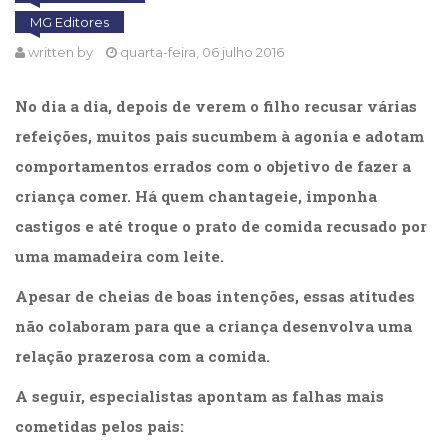
Cinema
MG Editores
(23)
written by
quarta-feira, 06 julho 2016
Comportamento
(418)
No dia a dia, depois de verem o filho recusar várias
Comunicação
(232)
refeições, muitos pais sucumbem à agonia e adotam
Corpo
comportamentos errados com o objetivo de fazer a
e
criança comer. Há quem chantageie, imponha
Movimento
(226)
castigos e até troque o prato de comida recusado por
Crescimento
uma mamadeira com leite.
Interior
(222)
Apesar de cheias de boas intenções, essas atitudes
Criatividade
não colaboram para que a criança desenvolva uma
(14)
Culinária,
relação prazerosa com a comida.
Alimentação
(14)
A seguir, especialistas apontam as falhas mais
Economia,
cometidas pelos pais:
Negócios