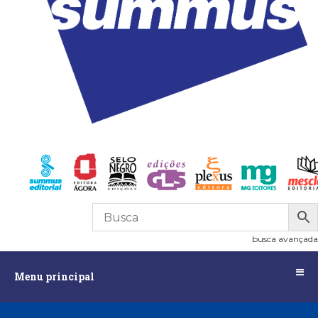
R$
0,00
0
busca avançada
Menu
Menu principal
principal
Assuntos