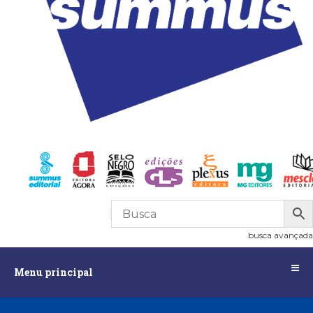
R$
0,00
0
busca avançada
Menu
Menu principal
principal
Assuntos