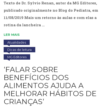
Texto de Dr. Sylvio Renan, autor da MG Editores,
(33)
Puericultura
publicado originalmente no Blog do Pediatra, em
(23)
11/08/2019 Mais um retorno às aulas e com elas a
Rádio
rotina da lancheira …
(8)
Relações
LER MAIS
Públicas
e
Atualidades
Comunicação
Dicas de leitura
Empresarial
MG Editores
(31)
Religião,
‘FALAR SOBRE
Espiritualidade,
Filosofia
BENEFÍCIOS DOS
(63)
ALIMENTOS AJUDA A
Saúde
(132)
MELHORAR HÁBITOS DE
Sem
CRIANÇAS’
categoria
(0)