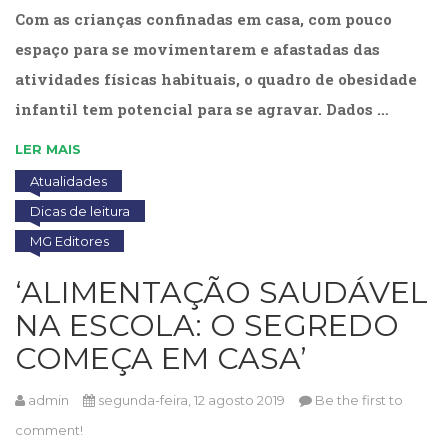
Literatura,
Com as crianças confinadas em casa, com pouco
Ficção,
espaço para se movimentarem e afastadas das
Ensaios
(69)
atividades físicas habituais, o quadro de obesidade
Obras
infantil tem potencial para se agravar. Dados …
de
referência
LER MAIS
(48)
PNL
Atualidades
(Programação
Dicas de leitura
Neurolingüística)
MG Editores
(41)
Psicodrama
‘ALIMENTAÇÃO SAUDÁVEL
(200)
Psicologia,
NA ESCOLA: O SEGREDO
Psicoterapia
COMEÇA EM CASA’
(799)
Publicidade,
Propaganda
admin
segunda-feira, 12 agosto 2019
Be the first to
e
comment!
Marketing