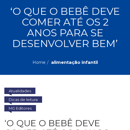
ASSUNTOS
‘O QUE O BEBÊ DEVE
Administração,
COMER ATÉ OS 2
PROMOÇÕES
RH
(77)
ANOS PARA SE
Astrologia
MAIS
DESENVOLVER BEM’
(27)
Atualidades,
Política,
VENDIDOS
Direitos
alimentação infantil
Home
Humanos
AUTORES
(133)
Autoajuda
(95)
PROFESSORES
Atualidades
Biografias,
Depoimentos,
Dicas de leitura
Vivências
MG Editores
(104)
Ciências
‘O QUE O BEBÊ DEVE
Sociais
(102)