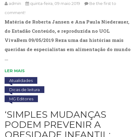
Televisão
admin
quinta-feira, 09 maio 2019
Be the first to
(22)
comment!
Temas
Matéria de Roberta Jansen e Ana Paula Niederauer,
africanos
(30)
do Estadão Conteúdo, e reproduzida no UOL
Terapia
VivaBem 09/05/2019 Reza uma das histórias mais
Ocupacional
queridas de especialistas em alimentação do mundo
(21)
Treinamento
…
e
RH
LER MAIS
(65)
Atualidades
Turismo
Dicas de leitura
(1)
Vida
MG Editores
Prática
(32)
‘SIMPLES MUDANÇAS
PODEM PREVENIR A
OBESIDADE INFANTIL;