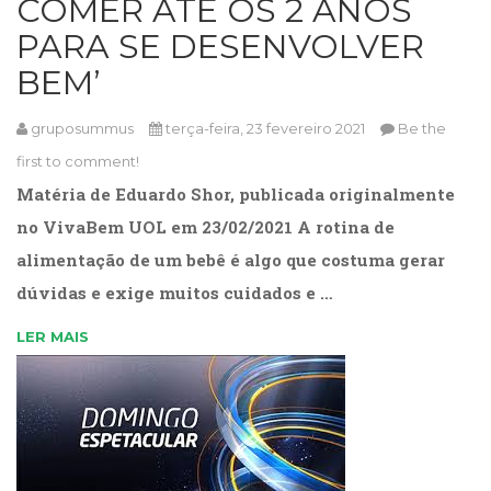
COMER ATÉ OS 2 ANOS
Cinema
PARA SE DESENVOLVER
(23)
Comportamento
BEM’
(418)
Comunicação
gruposummus
terça-feira, 23 fevereiro 2021
Be the
(232)
first to comment!
Corpo
e
Matéria de Eduardo Shor, publicada originalmente
Movimento
no VivaBem UOL em 23/02/2021 A rotina de
(226)
alimentação de um bebê é algo que costuma gerar
Crescimento
Interior
dúvidas e exige muitos cuidados e …
(222)
Criatividade
LER MAIS
(14)
Culinária,
Alimentação
(14)
Economia,
Negócios