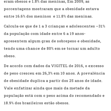
eram obesos e 1.8% das meninas, Em 2009, as
(31)
porcentagens mostraram que a obesidade estava
Educação
(278)
entre 16.6% dos meninos e 11.8% das meninas.
Educação
Especial
Calcula-se que de 1 a 3 crianças e adolescentes –31%
(39)
da população com idade entre 6 a 19 anos-
Fisioterapia
apresentem algum grau de sobrepeso e obesidade,
(47)
Fonoaudiologia
tendo uma chance de 80% em se tornar um adulto
(54)
obeso.
Gestalt-
terapia
De acordo com dados da VIGITEL de 2016, o excesso
(93)
de peso cresceu em 26,3% em 10 anos. A prevalência
Jornalismo
(57)
de obesidade duplica a partir dos 25 anos de idade.
LGBTQIA+
Vale enfatizar ainda que mais da metade da
(66)
população está com o peso acima do recomendado e
Literatura
Erótica
18.9% dos brasileiros estão obesos.
(11)