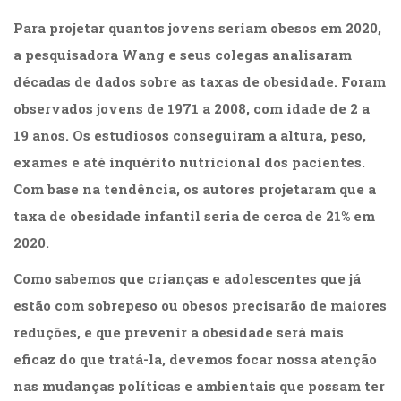
Televisão
Para projetar quantos jovens seriam obesos em 2020,
(22)
Temas
a pesquisadora Wang e seus colegas analisaram
africanos
décadas de dados sobre as taxas de obesidade. Foram
(30)
observados jovens de 1971 a 2008, com idade de 2 a
Terapia
Ocupacional
19 anos. Os estudiosos conseguiram a altura, peso,
(21)
exames e até inquérito nutricional dos pacientes.
Treinamento
e
Com base na tendência, os autores projetaram que a
RH
taxa de obesidade infantil seria de cerca de 21% em
(65)
2020.
Turismo
(1)
Como sabemos que crianças e adolescentes que já
Vida
estão com sobrepeso ou obesos precisarão de maiores
Prática
(32)
reduções, e que prevenir a obesidade será mais
eficaz do que tratá-la, devemos focar nossa atenção
nas mudanças políticas e ambientais que possam ter