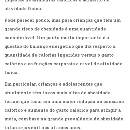
(33)
atividade física.
Puericultura
(23)
Pode parecer pouco, mas para crianças que têm um
Rádio
grande risco de obesidade é uma quantidade
(8)
considerável. Um ponto muito importante é a
Relações
Públicas
questão do balanço energético que diz respeito à
e
quantidade de calorias ingeridas versus o gasto
Comunicação
Empresarial
calórico e as funções corporais e nível de atividade
(31)
física.
Religião,
Espiritualidade,
Em particular, crianças e adolescentes que
Filosofia
atualmente têm taxas mais altas de obesidade
(63)
teriam que focar em uma maior redução no consumo
Saúde
(132)
calórico e aumento do gasto calórico para atingir a
Sem
meta, com base na grande prevalência de obesidade
categoria
(0)
infanto-juvenil nos últimos anos.