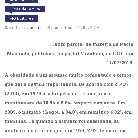
Cinema
Dicas de leitura
(23)
MG Editores
Comportamento
(418)
written by
admin
quinta-feira, 12 julho 2018
Comunicação
(232)
……………..
Texto parcial de matéria de Paola
Corpo
Machado, publicada no portal VivaBem, do UOL, em
e
Movimento
11/07/2018.
(226)
Crescimento
A obesidade é um assunto muito comentado e temos
Interior
que dar a devida importância. De acordo com o POF
(222)
(2010), em 1974 o sobrepeso entre meninos e
Criatividade
(14)
meninas era de 10.9% e 8.6%, respectivamente. Em
Culinária,
2009, o número chegou a 34.8% em meninos e 32% em
Alimentação
meninas. Já quando o assunto foi obesidade, as
(14)
Economia,
análises mostraram que, em 1974, 2.9% de meninos
Negócios