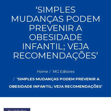
ASSUNTOS
‘SIMPLES
Administração,
MUDANÇAS PODEM
PROMOÇÕES
RH
(77)
PREVENIR A
Astrologia
MAIS
OBESIDADE
(27)
Atualidades,
INFANTIL; VEJA
Política,
VENDIDOS
Direitos
RECOMENDAÇÕES’
Humanos
AUTORES
(133)
Autoajuda
Home
MG Editores
(95)
PROFESSORES
Biografias,
‘SIMPLES MUDANÇAS PODEM PREVENIR A
Depoimentos,
OBESIDADE INFANTIL; VEJA RECOMENDAÇÕES’
Vivências
(104)
Ciências
Sociais
(102)
Atualidades