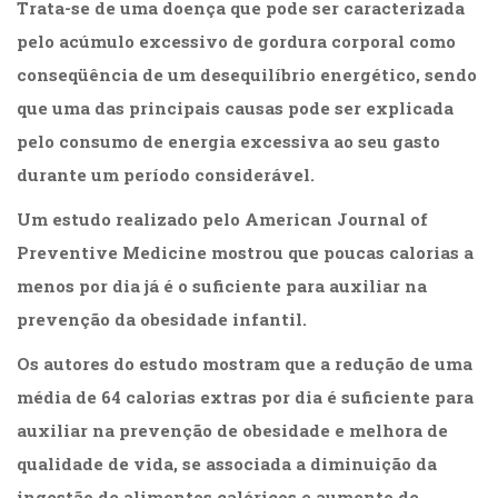
Literatura,
Trata-se de uma doença que pode ser caracterizada
Ficção,
pelo acúmulo excessivo de gordura corporal como
Ensaios
conseqüência de um desequilíbrio energético, sendo
(69)
Obras
que uma das principais causas pode ser explicada
de
pelo consumo de energia excessiva ao seu gasto
referência
durante um período considerável.
(48)
PNL
Um estudo realizado pelo American Journal of
(Programação
Neurolingüística)
Preventive Medicine mostrou que poucas calorias a
(41)
menos por dia já é o suficiente para auxiliar na
Psicodrama
prevenção da obesidade infantil.
(200)
Psicologia,
Os autores do estudo mostram que a redução de uma
Psicoterapia
média de 64 calorias extras por dia é suficiente para
(799)
Publicidade,
auxiliar na prevenção de obesidade e melhora de
Propaganda
qualidade de vida, se associada a diminuição da
e
Marketing
ingestão de alimentos calóricos e aumento de