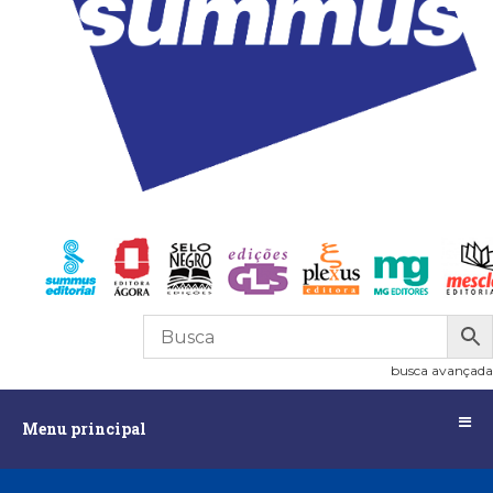
R$
0,00
0
busca avançada
Menu
Menu principal
principal
Assuntos