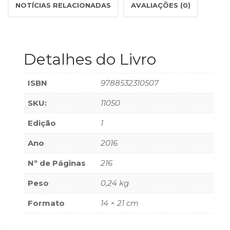
Televisão
NOTÍCIAS RELACIONADAS
AVALIAÇÕES (0)
(22)
Temas
africanos
(30)
Detalhes do Livro
Terapia
Ocupacional
ISBN
9788532310507
(21)
Treinamento
SKU:
11050
e
RH
Edição
1
(65)
Turismo
Ano
2016
(1)
Nº de Páginas
216
Vida
Prática
Peso
0,24 kg
(32)
Formato
14 × 21 cm