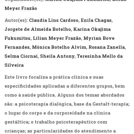
(31)
Meyer Frazão
Educação
(278)
Autor(es):
Claudia Lins Cardoso
,
Enila Chagas
,
Educação
Jorgete de Almeida Botelho
,
Karina Okajima
Especial
(39)
Fukumitsu
,
Lilian Meyer Frazão
,
Myrian Bove
Fisioterapia
Fernandes
,
Mônica Botelho Alvim
,
Rosana Zanella
,
(47)
Selma Ciornai
,
Sheila Antony
,
Teresinha Mello da
Fonoaudiologia
(54)
Silveira
Gestalt-
terapia
Este livro focaliza a prática clínica e suas
(93)
especificidades aplicadas a diferentes grupos, bem
Jornalismo
como à saúde pública. Alguns dos temas abordados
(57)
LGBTQIA+
são: a psicoterapia dialógica, base da Gestalt-terapia;
(66)
o lugar do corpo e da corporeidade na clínica
Literatura
gestáltica; o trabalho psicoterapêutico com
Erótica
(11)
crianças; as particularidades do atendimento a