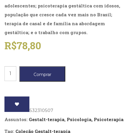
Literatura,
adolescentes; psicoterapia gestáltica com idosos,
Ficção,
população que cresce cada vez mais no Brasil;
Ensaios
(69)
terapia de casal e de família na abordagem
Obras
gestáltica; e o trabalho com grupos.
de
referência
R$
78,80
(48)
PNL
(Programação
Neurolingüística)
Modalidades
(41)
Comprar
de
Psicodrama
(200)
intervenção
Psicologia,
clínica
Psicoterapia
em
(799)
ISBN
: 9788532310507
Publicidade,
gestalt-
Assuntos:
Gestalt-terapia
,
Psicologia, Psicoterapia
Propaganda
terapia
e
Tag:
Coleção Gestalt-terapia
Marketing
quantidade