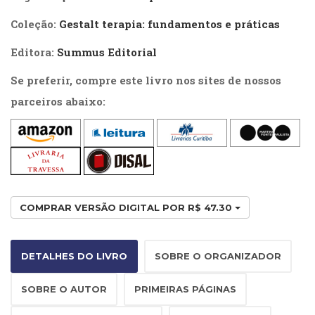
(33)
Coleção:
Gestalt terapia: fundamentos e práticas
Puericultura
(23)
Editora:
Summus Editorial
Rádio
(8)
Se preferir, compre este livro nos sites de nossos
Relações
parceiros abaixo:
Públicas
e
Comunicação
Empresarial
(31)
Religião,
Espiritualidade,
COMPRAR VERSÃO DIGITAL POR R$ 47.30
Filosofia
(63)
Saúde
DETALHES DO LIVRO
SOBRE O ORGANIZADOR
(132)
Sem
SOBRE O AUTOR
PRIMEIRAS PÁGINAS
categoria
(0)