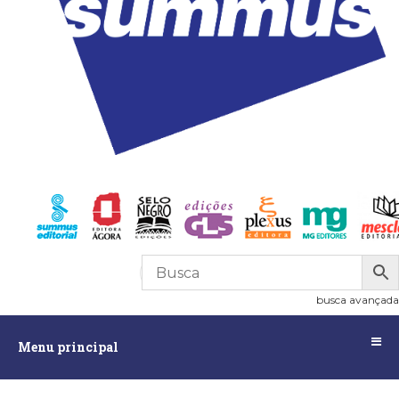
R$
0,00
0
busca avançada
Menu
Menu principal
principal
Assuntos