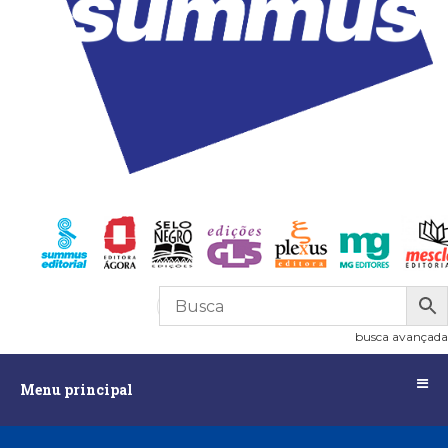
R$
0,00
0
busca avançada
Menu
Menu principal
principal
Assuntos