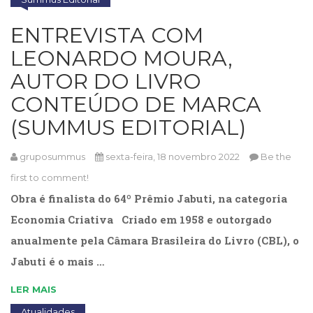
Cinema
ENTREVISTA COM
(23)
Comportamento
LEONARDO MOURA,
(418)
AUTOR DO LIVRO
Comunicação
(232)
CONTEÚDO DE MARCA
Corpo
(SUMMUS EDITORIAL)
e
Movimento
(226)
gruposummus
sexta-feira, 18 novembro 2022
Be the
Crescimento
first to comment!
Interior
Obra é finalista do 64º Prêmio Jabuti, na categoria
(222)
Criatividade
Economia Criativa Criado em 1958 e outorgado
(14)
anualmente pela Câmara Brasileira do Livro (CBL), o
Culinária,
Alimentação
Jabuti é o mais …
(14)
LER MAIS
Economia,
Negócios
Atualidades