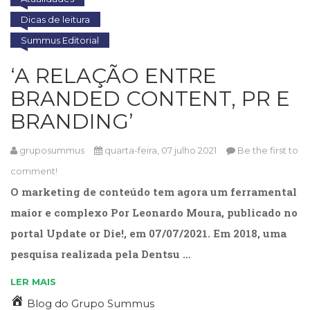
(31)
Dicas de leitura
Educação
(278)
Summus Editorial
Educação
‘A RELAÇÃO ENTRE
Especial
(39)
BRANDED CONTENT, PR E
Fisioterapia
BRANDING’
(47)
Fonoaudiologia
(54)
gruposummus
quarta-feira, 07 julho 2021
Be the first to
Gestalt-
comment!
terapia
O marketing de conteúdo tem agora um ferramental
(93)
Jornalismo
maior e complexo Por Leonardo Moura, publicado no
(57)
portal Update or Die!, em 07/07/2021. Em 2018, uma
LGBTQIA+
(66)
pesquisa realizada pela Dentsu …
Literatura
LER MAIS
Erótica
(11)
Blog do Grupo Summus