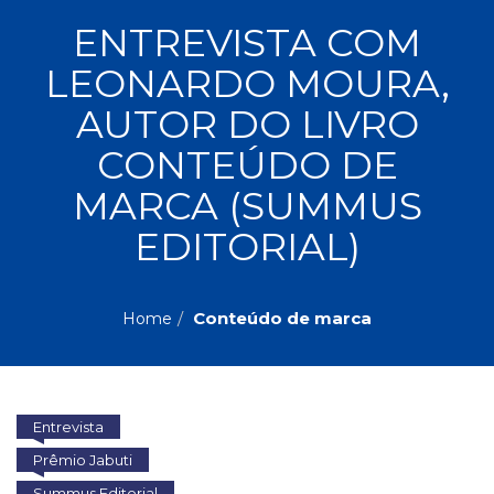
ASSUNTOS
ENTREVISTA COM
Administração,
LEONARDO MOURA,
PROMOÇÕES
RH
(77)
AUTOR DO LIVRO
Astrologia
MAIS
CONTEÚDO DE
(27)
Atualidades,
MARCA (SUMMUS
Política,
VENDIDOS
Direitos
EDITORIAL)
Humanos
AUTORES
(133)
Autoajuda
Conteúdo de marca
Home
(95)
PROFESSORES
Biografias,
Depoimentos,
Vivências
(104)
Entrevista
Ciências
Prêmio Jabuti
Sociais
(102)
Summus Editorial