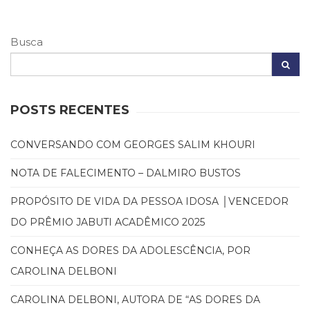
Literatura,
Ficção,
Ensaios
Busca
(69)
Obras
de
referência
POSTS RECENTES
(48)
PNL
(Programação
CONVERSANDO COM GEORGES SALIM KHOURI
Neurolingüística)
(41)
NOTA DE FALECIMENTO – DALMIRO BUSTOS
Psicodrama
(200)
PROPÓSITO DE VIDA DA PESSOA IDOSA │VENCEDOR
Psicologia,
DO PRÊMIO JABUTI ACADÊMICO 2025
Psicoterapia
(799)
CONHEÇA AS DORES DA ADOLESCÊNCIA, POR
Publicidade,
CAROLINA DELBONI
Propaganda
e
CAROLINA DELBONI, AUTORA DE “AS DORES DA
Marketing