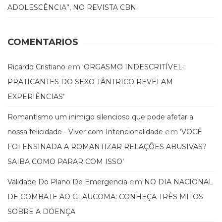
ADOLESCÊNCIA”, NO REVISTA CBN
(33)
Puericultura
(23)
COMENTÁRIOS
Rádio
(8)
Relações
em
Ricardo Cristiano
‘ORGASMO INDESCRITÍVEL:
Públicas
PRATICANTES DO SEXO TÂNTRICO REVELAM
e
Comunicação
EXPERIÊNCIAS’
Empresarial
Romantismo um inimigo silencioso que pode afetar a
(31)
Religião,
em
nossa felicidade - Viver com Intencionalidade
‘VOCÊ
Espiritualidade,
FOI ENSINADA A ROMANTIZAR RELAÇÕES ABUSIVAS?
Filosofia
SAIBA COMO PARAR COM ISSO’
(63)
Saúde
em
Validade Do Plano De Emergencia
NO DIA NACIONAL
(132)
Sem
DE COMBATE AO GLAUCOMA: CONHEÇA TRÊS MITOS
categoria
SOBRE A DOENÇA
(0)