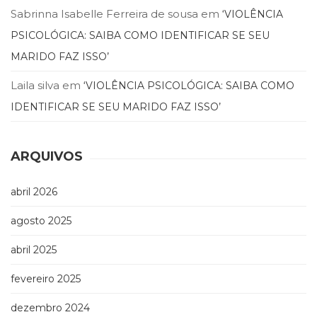
Televisão
Sabrinna Isabelle Ferreira de sousa
em
‘VIOLÊNCIA
(22)
PSICOLÓGICA: SAIBA COMO IDENTIFICAR SE SEU
Temas
africanos
MARIDO FAZ ISSO’
(30)
Laila silva
em
Terapia
‘VIOLÊNCIA PSICOLÓGICA: SAIBA COMO
Ocupacional
IDENTIFICAR SE SEU MARIDO FAZ ISSO’
(21)
Treinamento
e
ARQUIVOS
RH
(65)
abril 2026
Turismo
(1)
agosto 2025
Vida
Prática
abril 2025
(32)
fevereiro 2025
dezembro 2024