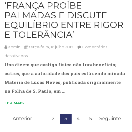
‘FRANÇA PROÍBE
PALMADAS E DISCUTE
EQUILÍBRIO ENTRE RIGOR
E TOLERÂNCIA’
admin
terça-feira, 16 julho 2019
Comentários
desativados
em
Uns dizem que castigo físico não traz benefício;
‘FRANÇA
outros, que a autoridade dos pais está sendo minada
PROÍBE
Matéria de Lucas Neves, publicada originalmente
PALMADAS
na Folha de S. Paulo, em …
E
DISCUTE
LER MAIS
EQUILÍBRIO
ENTRE
Anterior
1
2
3
4
5
Seguinte
RIGOR