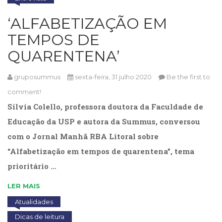
(33)
‘ALFABETIZAÇÃO EM
Puericultura
(23)
TEMPOS DE
Rádio
QUARENTENA’
(8)
Relações
Públicas
gruposummus
sexta-feira, 31 julho 2020
Be the first to
e
comment!
Comunicação
Silvia Colello, professora doutora da Faculdade de
Empresarial
(31)
Educação da USP e autora da Summus, conversou
Religião,
com o Jornal Manhã RBA Litoral sobre
Espiritualidade,
“Alfabetização em tempos de quarentena”, tema
Filosofia
(63)
prioritário …
Saúde
(132)
LER MAIS
Sem
Atualidades
categoria
(0)
Dicas de leitura