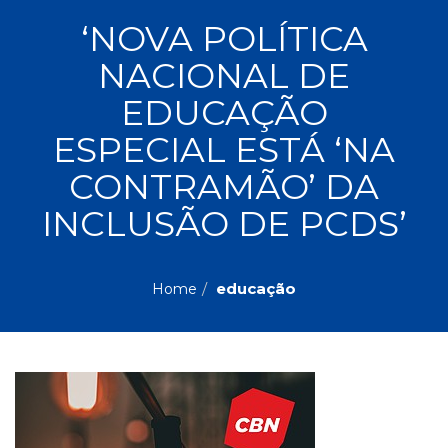
ASSUNTOS
‘NOVA POLÍTICA
Administração,
NACIONAL DE
PROMOÇÕES
RH
(77)
EDUCAÇÃO
Astrologia
MAIS
ESPECIAL ESTÁ ‘NA
(27)
Atualidades,
CONTRAMÃO’ DA
Política,
VENDIDOS
Direitos
INCLUSÃO DE PCDS’
Humanos
AUTORES
(133)
Autoajuda
educação
Home
(95)
PROFESSORES
Biografias,
Depoimentos,
Vivências
(104)
Ciências
Sociais
(102)