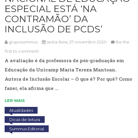
(31)
ESPECIAL ESTÁ ‘NA
Educação
CONTRAMÃO’ DA
(278)
Educação
INCLUSÃO DE PCDS’
Especial
(39)
gruposummus
sexta-feira, 27 novembro 2020
Be the
Fisioterapia
(47)
first to comment!
Fonoaudiologia
A avaliação é da professora de pós-graduação em
(54)
Educação da Unicamp Maria Tereza Mantoan.
Gestalt-
terapia
Autora de Inclusão Escolar – O que é? Por quê? Como
(93)
fazer, ela afirma que …
Jornalismo
(57)
LER MAIS
LGBTQIA+
Atualidades
(66)
Literatura
Dicas de leitura
Erótica
Summus Editorial
(11)