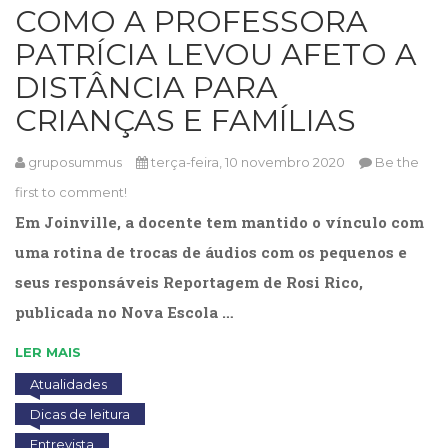
Literatura,
COMO A PROFESSORA
Ficção,
PATRÍCIA LEVOU AFETO A
Ensaios
(69)
DISTÂNCIA PARA
Obras
CRIANÇAS E FAMÍLIAS
de
referência
(48)
gruposummus
terça-feira, 10 novembro 2020
Be the
PNL
first to comment!
(Programação
Em Joinville, a docente tem mantido o vínculo com
Neurolingüística)
(41)
uma rotina de trocas de áudios com os pequenos e
Psicodrama
seus responsáveis Reportagem de Rosi Rico,
(200)
publicada no Nova Escola …
Psicologia,
Psicoterapia
LER MAIS
(799)
Publicidade,
Atualidades
Propaganda
Dicas de leitura
e
Marketing
Entrevista