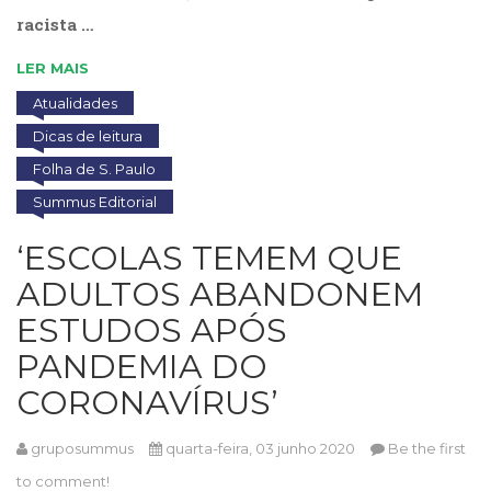
racista …
LER MAIS
Atualidades
Dicas de leitura
Folha de S. Paulo
Summus Editorial
‘ESCOLAS TEMEM QUE
ADULTOS ABANDONEM
ESTUDOS APÓS
PANDEMIA DO
CORONAVÍRUS’
gruposummus
quarta-feira, 03 junho 2020
Be the first
to comment!