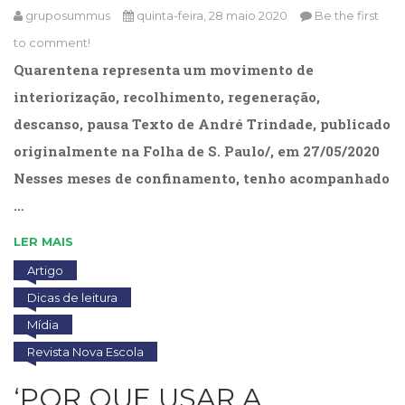
gruposummus
quinta-feira, 28 maio 2020
Be the first
to comment!
Quarentena representa um movimento de
interiorização, recolhimento, regeneração,
descanso, pausa Texto de André Trindade, publicado
originalmente na Folha de S. Paulo/, em 27/05/2020
Nesses meses de confinamento, tenho acompanhado
…
LER MAIS
Artigo
Dicas de leitura
Mídia
Revista Nova Escola
‘POR QUE USAR A