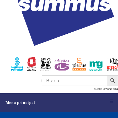
R$
0,00
0
busca avançada
Menu
Menu principal
principal
Assuntos