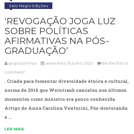
Televisão
Selo Negro Edições
(22)
Temas
‘REVOGAÇÃO JOGA LUZ
africanos
SOBRE POLÍTICAS
(30)
Terapia
AFIRMATIVAS NA PÓS-
Ocupacional
GRADUAÇÃO’
(21)
Treinamento
e
gruposummus
sexta-feira, 19 junho 2020
Be the first to
RH
comment!
(65)
. Criada para fomentar diversidade étnica e cultural,
Turismo
(1)
norma de 2016 que Weintraub cancelou nos últimos
Vida
momentos como ministro era pouco conhecida
Prática
Artigo de Anna Carolina Venturini, Pós-doutoranda
(32)
e …
LER MAIS