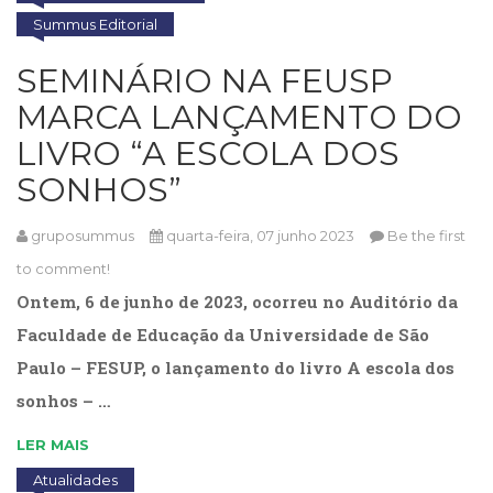
Cinema
Summus Editorial
(23)
SEMINÁRIO NA FEUSP
Comportamento
(417)
MARCA LANÇAMENTO DO
Comunicação
LIVRO “A ESCOLA DOS
(232)
Corpo
SONHOS”
e
Movimento
gruposummus
quarta-feira, 07 junho 2023
Be the first
(225)
Crescimento
to comment!
Interior
Ontem, 6 de junho de 2023, ocorreu no Auditório da
(222)
Faculdade de Educação da Universidade de São
Criatividade
(14)
Paulo – FESUP, o lançamento do livro A escola dos
Culinária,
sonhos – …
Alimentação
(14)
LER MAIS
Economia,
Atualidades
Negócios