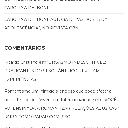
(33)
CAROLINA DELBONI
Puericultura
(23)
CAROLINA DELBONI, AUTORA DE “AS DORES DA
Rádio
ADOLESCÊNCIA”, NO REVISTA CBN
(8)
Relações
Públicas
COMENTÁRIOS
e
Comunicação
Empresarial
em
Ricardo Cristiano
‘ORGASMO INDESCRITÍVEL:
(31)
PRATICANTES DO SEXO TÂNTRICO REVELAM
Religião,
EXPERIÊNCIAS’
Espiritualidade,
Filosofia
Romantismo um inimigo silencioso que pode afetar a
(63)
em
Saúde
nossa felicidade - Viver com Intencionalidade
‘VOCÊ
(132)
FOI ENSINADA A ROMANTIZAR RELAÇÕES ABUSIVAS?
Sem
SAIBA COMO PARAR COM ISSO’
categoria
(0)