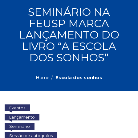
ASSUNTOS
SEMINÁRIO NA
Administração,
FEUSP MARCA
PROMOÇÕES
RH
(77)
LANÇAMENTO DO
Astrologia
MAIS
LIVRO “A ESCOLA
(27)
Atualidades,
DOS SONHOS”
Política,
VENDIDOS
Direitos
Humanos
AUTORES
(133)
Escola dos sonhos
Home
Autoajuda
(95)
PROFESSORES
Biografias,
Depoimentos,
Eventos
Vivências
(104)
Lançamento
Ciências
Seminário
Sociais
Sessão de autógrafos
(102)