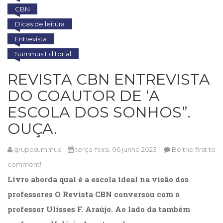
(31)
CBN
Educação
Dicas de leitura
(278)
Educação
Entrevista
Especial
Summus Editorial
(39)
Fisioterapia
REVISTA CBN ENTREVISTA
(47)
DO COAUTOR DE ‘A
Fonoaudiologia
(54)
ESCOLA DOS SONHOS”.
Gestalt-
OUÇA.
terapia
(92)
Jornalismo
gruposummus
terça-feira, 06 junho 2023
Be the first to
(57)
comment!
LGBTQIA+
Livro aborda qual é a escola ideal na visão dos
(66)
Literatura
professores O Revista CBN conversou com o
Erótica
professor Ulisses F. Araújo. Ao lado da também
(11)