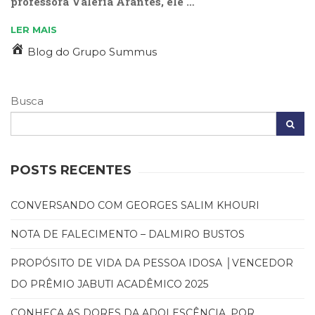
professora Valéria Arantes, ele …
Literatura,
Ficção,
LER MAIS
Ensaios
(69)
Blog do Grupo Summus
Obras
de
referência
Busca
(47)
PNL
(Programação
Neurolingüística)
POSTS RECENTES
(41)
Psicodrama
(200)
CONVERSANDO COM GEORGES SALIM KHOURI
Psicologia,
NOTA DE FALECIMENTO – DALMIRO BUSTOS
Psicoterapia
(797)
PROPÓSITO DE VIDA DA PESSOA IDOSA │VENCEDOR
Publicidade,
Propaganda
DO PRÊMIO JABUTI ACADÊMICO 2025
e
Marketing
CONHEÇA AS DORES DA ADOLESCÊNCIA, POR