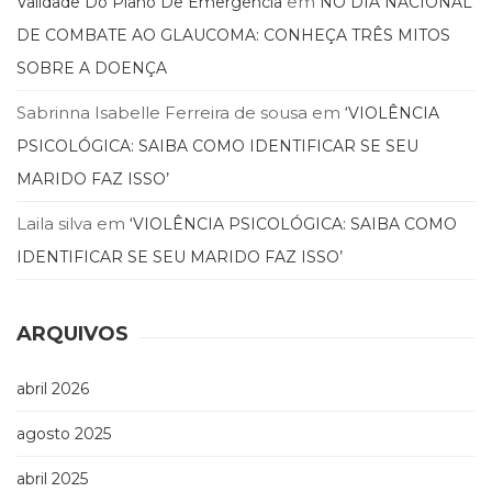
em
Validade Do Plano De Emergencia
NO DIA NACIONAL
Televisão
DE COMBATE AO GLAUCOMA: CONHEÇA TRÊS MITOS
(22)
Temas
SOBRE A DOENÇA
africanos
(30)
Sabrinna Isabelle Ferreira de sousa
em
‘VIOLÊNCIA
Terapia
PSICOLÓGICA: SAIBA COMO IDENTIFICAR SE SEU
Ocupacional
MARIDO FAZ ISSO’
(21)
Treinamento
Laila silva
em
‘VIOLÊNCIA PSICOLÓGICA: SAIBA COMO
e
RH
IDENTIFICAR SE SEU MARIDO FAZ ISSO’
(65)
Turismo
(1)
ARQUIVOS
Vida
Prática
abril 2026
(32)
agosto 2025
abril 2025