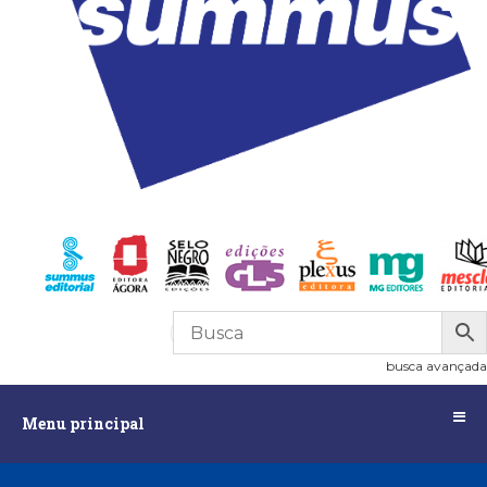
R$
0,00
0
busca avançada
Menu
Menu principal
principal
Assuntos