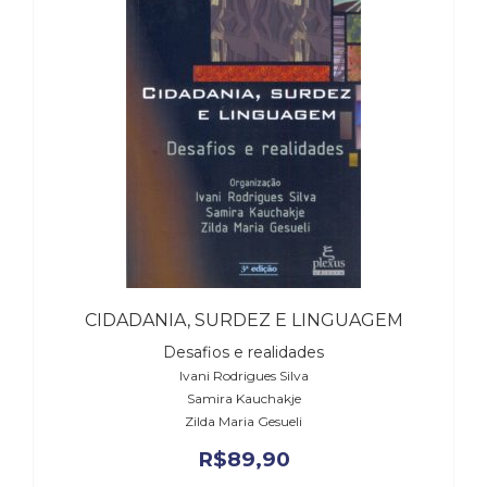
(31)
Educação
(278)
Educação
Especial
(39)
Fisioterapia
(47)
Fonoaudiologia
(54)
Gestalt-
terapia
(93)
CIDADANIA, SURDEZ E LINGUAGEM
Jornalismo
(57)
Desafios e realidades
LGBTQIA+
Ivani Rodrigues Silva
(66)
Samira Kauchakje
Literatura
Zilda Maria Gesueli
Erótica
R$
89,90
(11)