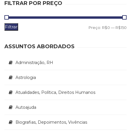
FILTRAR POR PREÇO
Filtrar
P
P
Preço:
R$0
—
R$150
m
m
ASSUNTOS ABORDADOS
Administração, RH
Astrologia
Atualidades, Política, Direitos Humanos
Autoajuda
Biografias, Depoimentos, Vivências