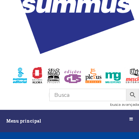
R$
0,00
0
busca avançada
Menu
Menu principal
principal
Assuntos