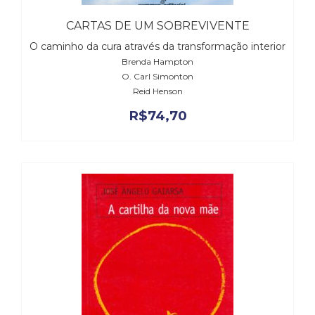
Televisão
(22)
CARTAS DE UM SOBREVIVENTE
Temas
O caminho da cura através da transformação interior
africanos
Brenda Hampton
(30)
O. Carl Simonton
Terapia
Reid Henson
Ocupacional
R$
74,70
(21)
Treinamento
e
RH
(65)
Turismo
(1)
Vida
Prática
(32)