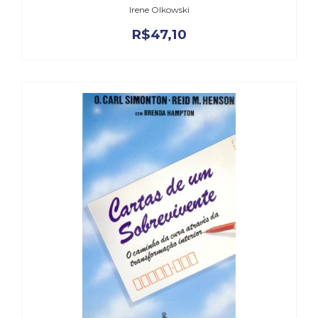
Irene Olkowski
(33)
Puericultura
R$
47,10
(23)
Rádio
(8)
Relações
Públicas
e
Comunicação
Empresarial
(31)
Religião,
Espiritualidade,
Filosofia
(63)
Saúde
(132)
Sem
categoria
(0)