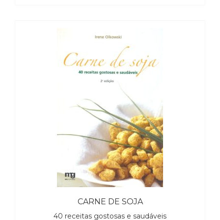
Literatura,
Ficção,
Ensaios
(69)
Obras
de
referência
(48)
PNL
(Programação
Neurolingüística)
(41)
Psicodrama
(200)
Psicologia,
Psicoterapia
(799)
Publicidade,
Propaganda
CARNE DE SOJA
e
40 receitas gostosas e saudáveis
Marketing