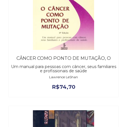
Cinema
(23)
Comportamento
(418)
Comunicação
(232)
Corpo
e
Movimento
CÂNCER COMO PONTO DE MUTAÇÃO, O
(226)
Um manual para pessoas com câncer, seus familiares
Crescimento
e profissionais de saúde
Interior
Lawrence LeShan
(222)
R$
74,70
Criatividade
(14)
Culinária,
Alimentação
(14)
Economia,
Negócios