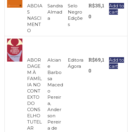
R$
35,1
ABDIA
Sandra
Selo
Add to
S
Almad
Negro
cart
0
NASCI
a
Ediçõe
MENT
s
O
R$
69,1
ABOR
Alcian
Editora
Add to
DAGE
e
Ágora
cart
0
M À
Barbo
FAMÍL
sa
IA NO
Maced
CONT
o
EXTO
Pereir
DO
a
,
CONS
Ander
ELHO
son
TUTEL
Pereir
AR
a de