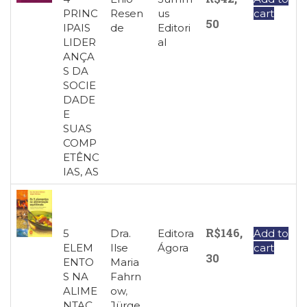
(33)
PRINC
Resen
us
cart
50
IPAIS
de
Editori
Puericultura
LIDER
al
(23)
ANÇA
Rádio
S DA
(8)
SOCIE
Relações
DADE
Públicas
E
e
SUAS
Comunicação
COMP
Empresarial
ETÊNC
(31)
IAS, AS
Religião,
Espiritualidade,
Filosofia
(63)
R$
146,
5
Dra.
Editora
Add to
Saúde
ELEM
Ilse
Ágora
cart
(132)
30
ENTO
Maria
Sem
S NA
Fahrn
categoria
ALIME
ow
,
(0)
NTAÇ
Jürge