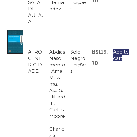
70
SALA
Herna
Ediçõe
DE
ndez
s
AULA,
A
R$
119,
AFRO
Abdias
Selo
Add to
CENT
Nasci
Negro
cart
70
RICID
mento
Ediçõe
ADE
,
Ama
s
Maza
ma
,
Asa G.
Hilliard
III
,
Carlos
Moore
,
Charle
s S.