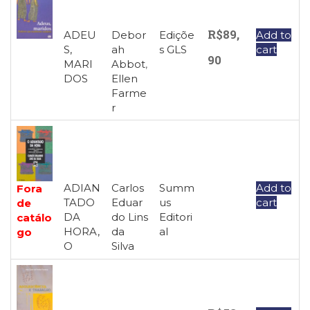
R$
89,
ADEU
Debor
Ediçõe
Add to
S,
ah
s GLS
cart
90
MARI
Abbot
,
DOS
Ellen
Farme
r
ADIAN
Carlos
Summ
Add to
Fora
TADO
Eduar
us
cart
de
DA
do Lins
Editori
catálo
HORA,
da
al
go
O
Silva