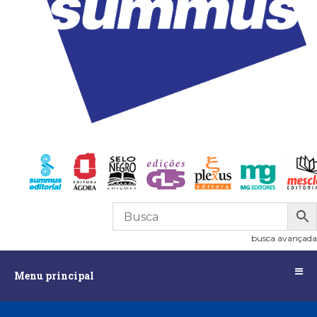
0
R$
0,00
busca avançada
Menu
Menu principal
principal
Assuntos