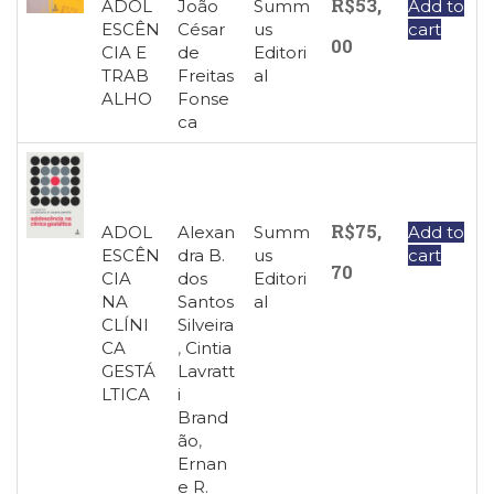
R$
53,
ADOL
João
Summ
Add to
ESCÊN
César
us
cart
00
CIA E
de
Editori
TRAB
Freitas
al
ALHO
Fonse
ca
R$
75,
ADOL
Alexan
Summ
Add to
ESCÊN
dra B.
us
cart
70
CIA
dos
Editori
NA
Santos
al
CLÍNI
Silveira
CA
,
Cintia
GESTÁ
Lavratt
LTICA
i
Brand
ão
,
Ernan
e R.