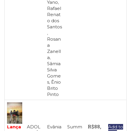
Yano
,
Rafael
Renat
o dos
Santos
,
Rosan
a
Zanell
a
,
Sâmia
Silva
Gome
s
,
Ênio
Brito
Pinto
R$
88,
ADOL
Evânia
Summ
Add to
Lança