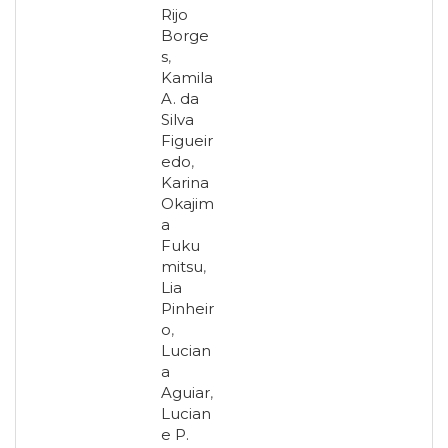
Rijo
Borge
s
,
Kamila
A. da
Silva
Figueir
edo
,
Karina
Okajim
a
Fuku
mitsu
,
Lia
Pinheir
o
,
Lucian
a
Aguiar
,
Lucian
e P.