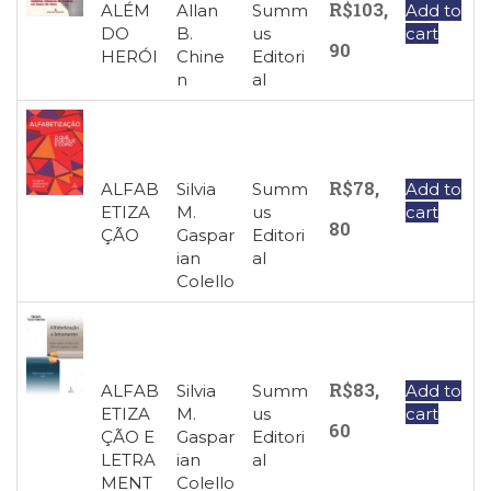
R$
103,
ALÉM
Allan
Summ
Add to
DO
B.
us
cart
90
HERÓI
Chine
Editori
n
al
R$
78,
ALFAB
Silvia
Summ
Add to
ETIZA
M.
us
cart
80
ÇÃO
Gaspar
Editori
ian
al
Colello
R$
83,
ALFAB
Silvia
Summ
Add to
ETIZA
M.
us
cart
60
ÇÃO E
Gaspar
Editori
LETRA
ian
al
MENT
Colello