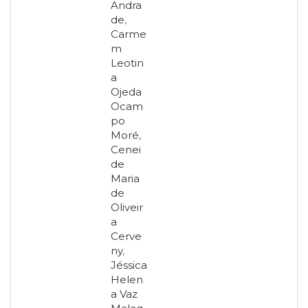
Andra
de
,
Carme
m
Leotin
a
Ojeda
Ocam
po
Moré
,
Cenei
de
Maria
de
Oliveir
a
Cerve
ny
,
Jéssica
Helen
a Vaz