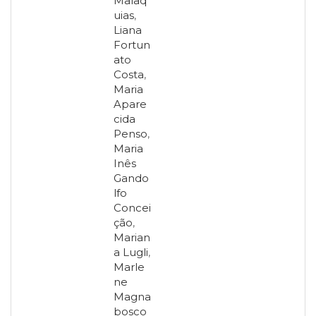
Malaq
uias
,
Liana
Fortun
ato
Costa
,
Maria
Apare
cida
Penso
,
Maria
Inês
Gando
lfo
Concei
ção
,
Marian
a Lugli
,
Marle
ne
Magna
bosco