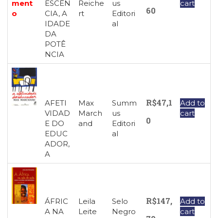
ESCÊN
Reiche
us
cart
ment
60
CIA, A
rt
Editori
o
IDADE
al
DA
POTÊ
NCIA
R$
47,1
AFETI
Max
Summ
Add to
VIDAD
March
us
cart
0
E DO
and
Editori
EDUC
al
ADOR,
A
R$
147,
ÁFRIC
Leila
Selo
Add to
A NA
Leite
Negro
cart