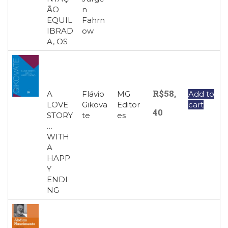
Televisão
ÃO
n
(22)
EQUIL
Fahrn
Temas
IBRAD
ow
africanos
A, OS
(30)
Terapia
Ocupacional
(21)
R$
58,
A
Flávio
MG
Add to
Treinamento
LOVE
Gikova
Editor
cart
e
40
STORY
te
es
RH
…
(65)
WITH
Turismo
A
(1)
HAPP
Vida
Y
Prática
ENDI
(32)
NG