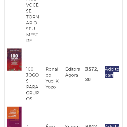
Literatura,
VOCÊ
Ficção,
SE
Ensaios
TORN
(69)
AR O
Obras
SEU
de
MEST
referência
RE
(48)
PNL
(Programação
Neurolingüística)
R$
72,
100
Ronal
Editora
Add to
(41)
JOGO
do
Ágora
cart
Psicodrama
30
S
Yudi K.
(200)
PARA
Yozo
Psicologia,
GRUP
Psicoterapia
OS
(799)
Publicidade,
Propaganda
e
R$
42,
Marketing
4
Ênio
Summ
Add to