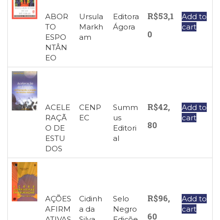
R$
53,1
ABOR
Ursula
Editora
Add to
TO
Markh
Ágora
cart
0
ESPO
am
NTÂN
EO
R$
42,
ACELE
CENP
Summ
Add to
RAÇÃ
EC
us
cart
80
O DE
Editori
ESTU
al
DOS
R$
96,
AÇÕES
Cidinh
Selo
Add to
AFIRM
a da
Negro
cart
60
ATIVAS
Silva
,
Ediçõe