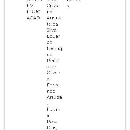
EM
Cristia
s
EDUC
no
AÇÃO
Augus
to da
Silva
,
Eduar
do
Henriq
ue
Pereir
a de
Oliveir
a
,
Ferna
ndo
Arruda
,
Lucim
ar
Rosa
Dias
,