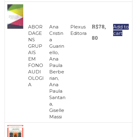
R$
78,
ABOR
Ana
Plexus
Add to
DAGE
Cristin
Editora
cart
80
NS
a
GRUP
Guarin
AIS
ello
,
EM
Ana
FONO
Paula
AUDI
Berbe
OLOGI
rian
,
A
Ana
Paula
Santan
a
,
Giselle
Massi