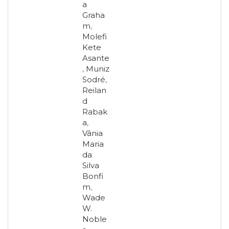
a
Graha
m
,
Molefi
Kete
Asante
,
Muniz
Sodré
,
Reilan
d
Rabak
a
,
Vânia
Maria
da
Silva
Bonfi
m
,
Wade
W.
Noble