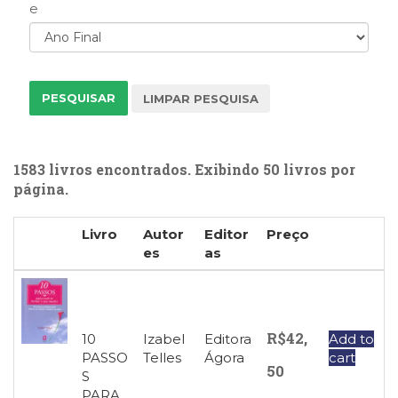
e
(31)
Educação
(278)
Educação
Especial
(39)
Fisioterapia
(47)
Fonoaudiologia
1583 livros encontrados. Exibindo 50 livros por
(54)
página.
Gestalt-
terapia
Livro
Autor
Editor
Preço
(93)
es
as
Jornalismo
(57)
LGBTQIA+
(66)
R$
42,
10
Izabel
Editora
Add to
Literatura
PASSO
Telles
Ágora
cart
Erótica
50
S
(11)
PARA