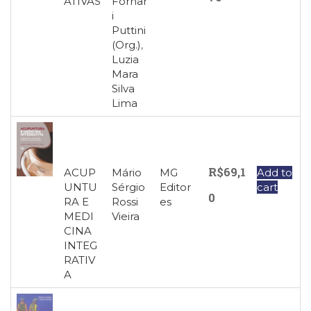
ATIVAS
Fornar
i
Puttini
(Org.)
,
Luzia
Mara
Silva
Lima
R$
69,1
ACUP
Mário
MG
Add to
UNTU
Sérgio
Editor
cart
0
RA E
Rossi
es
MEDI
Vieira
CINA
INTEG
RATIV
A