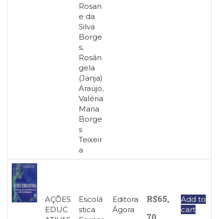
Rosan
e da
Silva
Borge
s
,
Rosân
gela
(Janja)
Araújo
,
Valéria
Maria
Borge
s
Teixeir
a
R$
65,
AÇÕES
Escolá
Editora
Add to
EDUC
stica
Ágora
cart
70