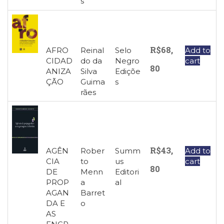
s
R$
68,
AFRO
Reinal
Selo
Add to
CIDAD
do da
Negro
cart
80
ANIZA
Silva
Ediçõe
ÇÃO
Guima
s
rães
R$
43,
AGÊN
Rober
Summ
Add to
CIA
to
us
cart
80
DE
Menn
Editori
PROP
a
al
AGAN
Barret
DA E
o
AS