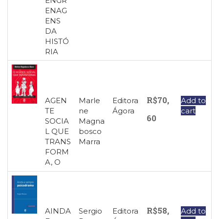
ENGR
ENAG
ENS
DA
HISTÓ
RIA
R$
70,
AGEN
Marle
Editora
Add to
TE
ne
Ágora
cart
60
SOCIA
Magna
L QUE
bosco
TRANS
Marra
FORM
A, O
R$
58,
AINDA
Sergio
Editora
Add to