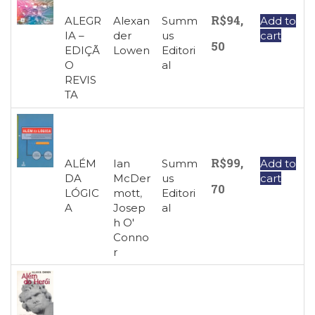
R$
94,
ALEGR
Alexan
Summ
Add to
IA –
der
us
cart
50
EDIÇÃ
Lowen
Editori
O
al
REVIS
TA
R$
99,
ALÉM
Ian
Summ
Add to
DA
McDer
us
cart
70
LÓGIC
mott
,
Editori
A
Josep
al
h O'
Conno
r