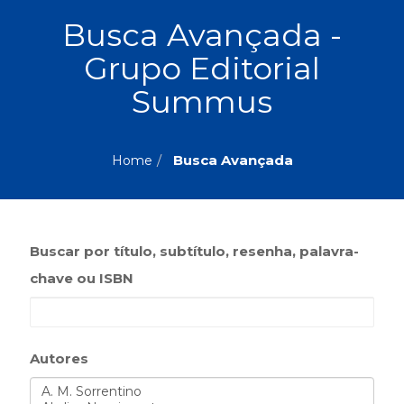
ASSUNTOS
Busca Avançada -
Administração,
Grupo Editorial
PROMOÇÕES
RH
(77)
Summus
Astrologia
MAIS
(27)
Atualidades,
Busca Avançada
Home
Política,
VENDIDOS
Direitos
Humanos
AUTORES
(133)
Autoajuda
Buscar por título, subtítulo, resenha, palavra-
(95)
PROFESSORES
chave ou ISBN
Biografias,
Depoimentos,
Vivências
(104)
Autores
Ciências
Sociais
(102)