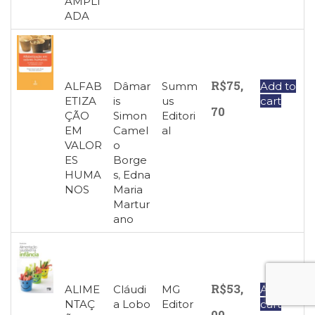
AMPLI
ADA
R$
75,
ALFAB
Dâmar
Summ
Add to
ETIZA
is
us
cart
70
ÇÃO
Simon
Editori
EM
Camel
al
VALOR
o
ES
Borge
HUMA
s
,
Edna
NOS
Maria
Martur
ano
R$
53,
ALIME
Cláudi
MG
Add to
NTAÇ
a Lobo
Editor
cart
00