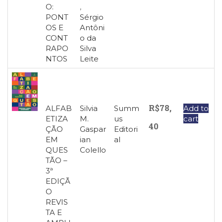
O:
,
PONT
Sérgio
OS E
Antôni
CONT
o da
RAPO
Silva
NTOS
Leite
R$
78,
ALFAB
Silvia
Summ
Add to
ETIZA
M.
us
cart
40
ÇÃO
Gaspar
Editori
EM
ian
al
QUES
Colello
TÃO –
3ª
EDIÇÃ
O
REVIS
TA E