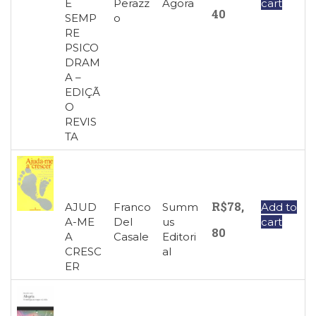
E
Perazz
Ágora
cart
40
SEMP
o
RE
PSICO
DRAM
A –
EDIÇÃ
O
REVIS
TA
R$
78,
AJUD
Franco
Summ
Add to
A-ME
Del
us
cart
80
A
Casale
Editori
CRESC
al
ER