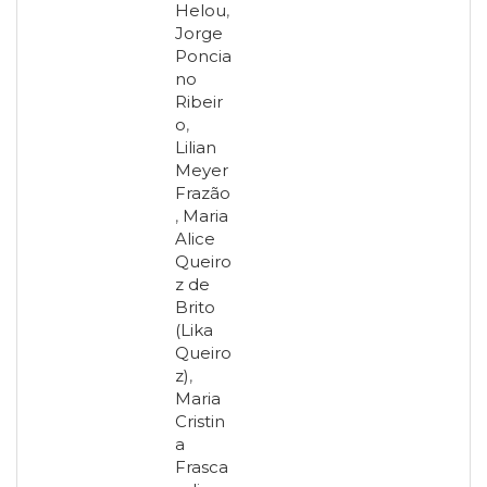
Helou
,
Jorge
Poncia
no
Ribeir
o
,
Lilian
Meyer
Frazão
,
Maria
Alice
Queiro
z de
Brito
(Lika
Queiro
z)
,
Maria
Cristin
a
Frasca