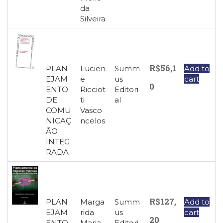
da
Silveira
R$
56,1
PLAN
Lucien
Summ
Add to
EJAM
e
us
cart
0
ENTO
Ricciot
Editori
DE
ti
al
COMU
Vasco
NICAÇ
ncelos
ÃO
INTEG
RADA
R$
127,
PLAN
Marga
Summ
Add to
EJAM
rida
us
cart
20
ENTO
Maria
Editori