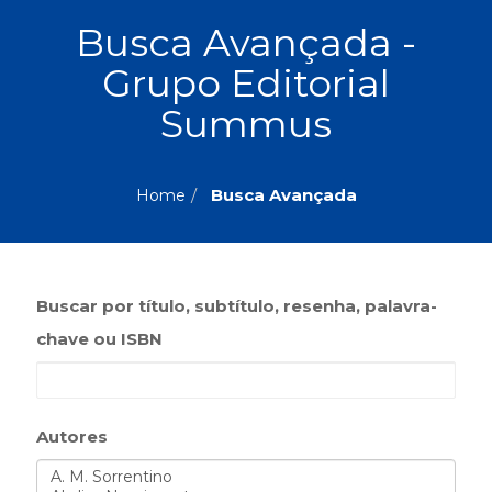
ASSUNTOS
Busca Avançada -
Administração,
Grupo Editorial
PROMOÇÕES
RH
(77)
Summus
Astrologia
MAIS
(27)
Atualidades,
Busca Avançada
Home
Política,
VENDIDOS
Direitos
Humanos
AUTORES
(133)
Autoajuda
Buscar por título, subtítulo, resenha, palavra-
(95)
PROFESSORES
chave ou ISBN
Biografias,
Depoimentos,
Vivências
(104)
Autores
Ciências
Sociais
(102)