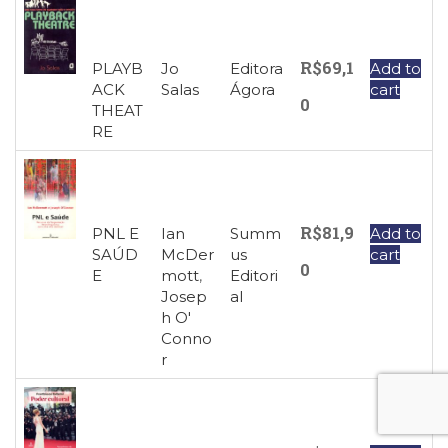
R$
69,1
PLAYB
Jo
Editora
Add to
ACK
Salas
Ágora
cart
0
THEAT
RE
R$
81,9
PNL E
Ian
Summ
Add to
SAÚD
McDer
us
cart
0
E
mott
,
Editori
Josep
al
h O'
Conno
r