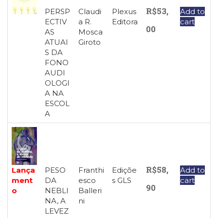
R$
53,
PERSP
Claudi
Plexus
Add to
ECTIV
a R.
Editora
cart
00
AS
Mosca
ATUAI
Giroto
S DA
FONO
AUDI
OLOGI
A NA
ESCOL
A
R$
58,
Lança
PESO
Franthi
Ediçõe
Add to
ment
DA
esco
s GLS
cart
90
o
NEBLI
Balleri
NA, A
ni
LEVEZ