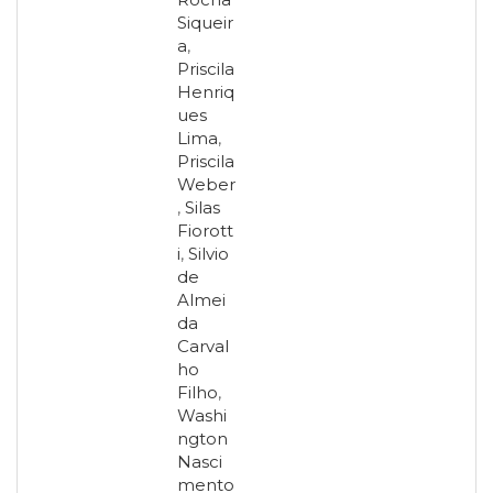
Siqueir
a
,
Priscila
Henriq
ues
Lima
,
Priscila
Weber
,
Silas
Fiorott
i
,
Silvio
de
Almei
da
Carval
ho
Filho
,
Washi
ngton
Nasci
mento