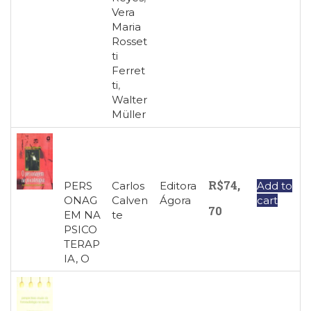
Vera
Maria
Rosset
ti
Ferret
ti
,
Walter
Müller
R$
74,
PERS
Carlos
Editora
Add to
ONAG
Calven
Ágora
cart
70
EM NA
te
PSICO
TERAP
IA, O