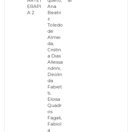
ARTET
quetti
,
al
ERAPI
Ana
A 2
Beatri
z
Toledo
de
Almei
da
,
Cristin
a Dias
Allessa
ndrini
,
Deolin
da
Fabiet
ti
,
Eloisa
Quadr
os
Fagali
,
Fabiol
a