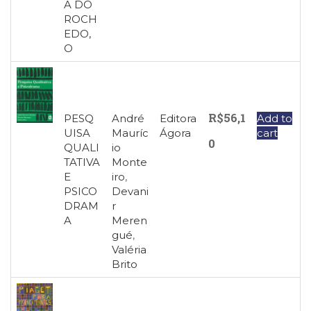
A DO
ROCH
EDO,
O
R$
56,1
PESQ
André
Editora
Add to
UISA
Mauríc
Ágora
cart
0
QUALI
io
TATIVA
Monte
E
iro
,
PSICO
Devani
DRAM
r
A
Meren
gué
,
Valéria
Brito