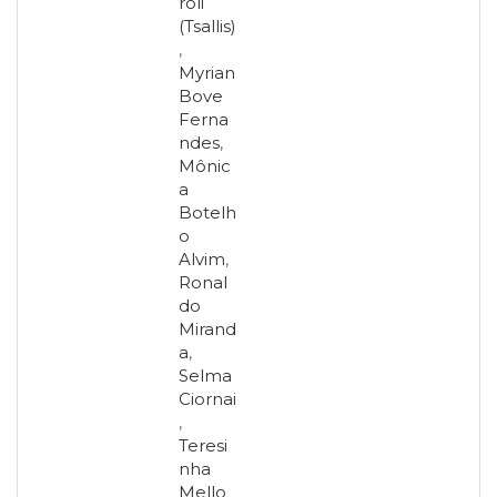
roli
(Tsallis)
,
Myrian
Bove
Ferna
ndes
,
Mônic
a
Botelh
o
Alvim
,
Ronal
do
Mirand
a
,
Selma
Ciornai
,
Teresi
nha
Mello