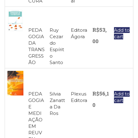
CURA
al
Literatura,
Ficção,
Ensaios
(69)
Obras
R$
53,
PEDA
Ruy
Editora
Add to
de
GOGIA
Cezar
Ágora
cart
00
referência
DA
do
(47)
TRANS
Espírit
PNL
GRESS
o
ÃO
Santo
(Programação
Neurolingüística)
(41)
Psicodrama
(200)
R$
56,1
PEDA
Silvia
Plexus
Add to
Psicologia,
GOGIA
Zanatt
Editora
cart
Psicoterapia
0
E
a Da
(797)
MEDI
Ros
Publicidade,
AÇÃO
Propaganda
EM
e
REUV
Marketing