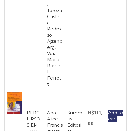
,
Tereza
Cristin
a
Pedro
so
Ajzenb
erg
,
Vera
Maria
Rosset
ti
Ferret
ti
R$
111,
PERC
Ana
Summ
Add to
URSO
Alice
us
cart
00
S EM
Francis
Editori