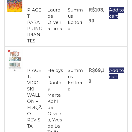
R$
103,
PIAGE
Lauro
Summ
Add to
T
de
us
cart
90
PARA
Oliveir
Editori
PRINC
a Lima
al
IPIAN
TES
R$
69,1
PIAGE
Heloys
Summ
Add to
T,
a
us
cart
0
VIGOT
Danta
Editori
SKI,
s
,
al
WALL
Marta
ON –
Kohl
EDIÇÃ
de
O
Oliveir
REVIS
a
,
Yves
TA
de La