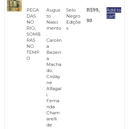
R$
99,
PEGA
Augus
Selo
Add to
DAS
to
Negro
cart
90
NO
Nasci
Ediçõe
RIO,
mento
s
SOMB
,
RAS
Carolin
NO
a
TEMP
Bezerr
O
a
Macha
do
,
Crislay
ne
Alfagal
i
,
Ferna
nda
Cham
arelli
de