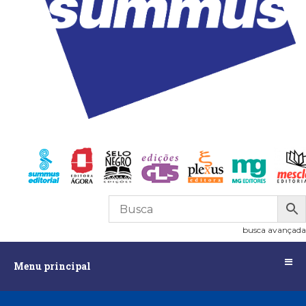
0
R$
0,00
busca avançada
Menu
Menu principal
principal
Assuntos