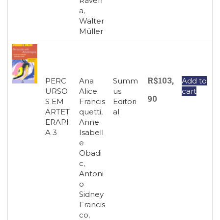
Raven
a
,
Walter
Müller
R$
103,
PERC
Ana
Summ
Add to
URSO
Alice
us
cart
90
S EM
Francis
Editori
ARTET
quetti
,
al
ERAPI
Anne
A 3
Isabell
e
Obadi
c
,
Antoni
o
Sidney
Francis
co
,