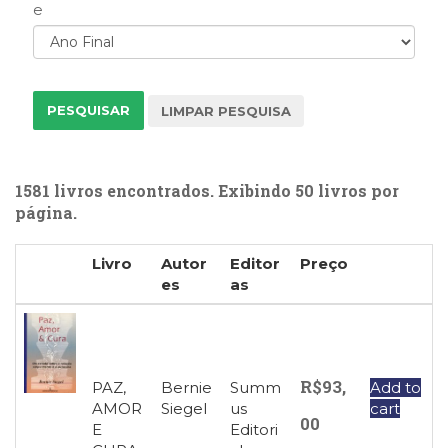
e
(31)
Educação
(278)
Educação
Especial
(39)
Fisioterapia
(47)
Fonoaudiologia
1581 livros encontrados. Exibindo 50 livros por
(54)
página.
Gestalt-
terapia
Livro
Autor
Editor
Preço
(92)
es
as
Jornalismo
(57)
LGBTQIA+
(66)
R$
93,
Literatura
PAZ,
Bernie
Summ
Add to
AMOR
Siegel
us
cart
Erótica
00
E
Editori
(11)