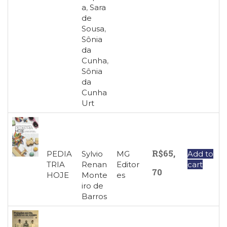
a
,
Sara
de
Sousa
,
Sônia
da
Cunha
,
Sônia
da
Cunha
Urt
R$
65,
PEDIA
Sylvio
MG
Add to
TRIA
Renan
Editor
cart
70
HOJE
Monte
es
iro de
Barros