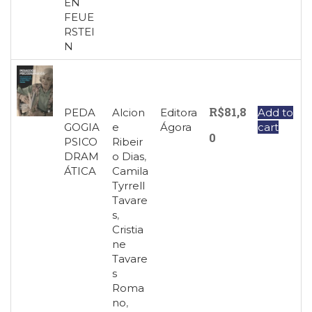
EN
(33)
FEUE
Puericultura
RSTEI
(23)
N
Rádio
(8)
Relações
Públicas
R$
81,8
PEDA
Alcion
Editora
Add to
e
GOGIA
e
Ágora
cart
Comunicação
0
PSICO
Ribeir
Empresarial
DRAM
o Dias
,
(31)
ÁTICA
Camila
Religião,
Tyrrell
Espiritualidade,
Tavare
Filosofia
s
,
(63)
Cristia
Saúde
ne
(132)
Tavare
s
Sem
Roma
categoria
no
,
(0)