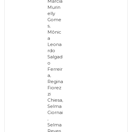
Márcia
Murin
elly
Gome
s
,
Mônic
a
Leona
rdo
Salgad
o
Ferreir
a
,
Regina
Fiorez
zi
Chiesa
,
Selma
Ciornai
,
Selma
Reyes
,