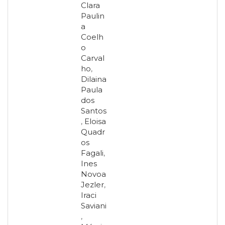
Clara
Paulin
a
Coelh
o
Carval
ho
,
Dilaina
Paula
dos
Santos
,
Eloisa
Quadr
os
Fagali
,
Ines
Novoa
Jezler
,
Iraci
Saviani
,