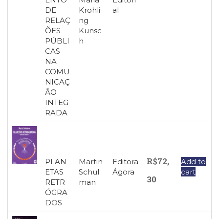
DE
Krohli
al
RELAÇ
ng
ÕES
Kunsc
PÚBLI
h
CAS
NA
COMU
NICAÇ
ÃO
INTEG
RADA
R$
72,
PLAN
Martin
Editora
Add to
ETAS
Schul
Ágora
cart
30
RETR
man
ÓGRA
DOS