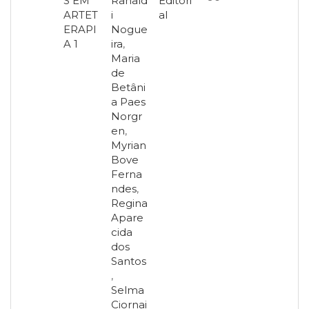
S EM
Ranald
Editori
ARTET
i
al
ERAPI
Nogue
A 1
ira
,
Maria
de
Betâni
a Paes
Norgr
en
,
Myrian
Bove
Ferna
ndes
,
Regina
Apare
cida
dos
Santos
,
Selma
Ciornai