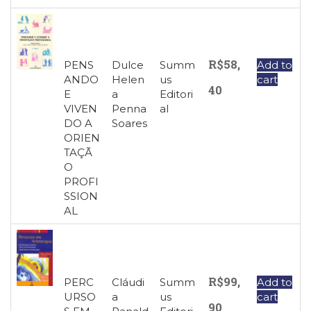
R$
58,
PENS
Dulce
Summ
Add to
ANDO
Helen
us
cart
40
E
a
Editori
VIVEN
Penna
al
DO A
Soares
ORIEN
TAÇÃ
O
PROFI
SSION
AL
R$
99,
PERC
Cláudi
Summ
Add to
URSO
a
us
cart
90