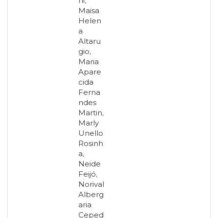
ni
,
Maisa
Helen
a
Altaru
gio
,
Maria
Apare
cida
Ferna
ndes
Martin
,
Marly
Unello
Rosinh
a
,
Neide
Feijó
,
Norival
Alberg
aria
Ceped