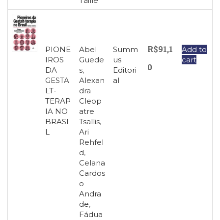
Taille
R$
91,1
PIONE
Abel
Summ
Add to
IROS
Guede
us
cart
0
DA
s
,
Editori
GESTA
Alexan
al
LT-
dra
TERAP
Cleop
IA NO
atre
BRASI
Tsallis
,
L
Ari
Rehfel
d
,
Celana
Cardos
o
Andra
de
,
Fádua