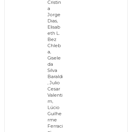
Cristin
Televisão
a
(22)
Jorge
Temas
Dias
,
africanos
Elisab
(30)
eth L.
Terapia
Bez
Ocupacional
Chleb
(21)
a
,
Treinamento
Gisele
e
da
RH
Silva
(65)
Baraldi
Turismo
,
Julio
(1)
Cesar
Vida
Valenti
Prática
m
,
(32)
Lúcio
Guilhe
rme
Ferraci